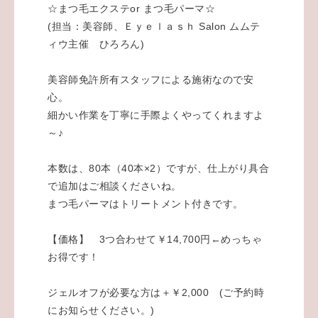
☆まつ毛エクステor まつ毛パーマ☆
(担当：美容師、Ｅｙｅｌａｓｈ Salon ムムテ
ィウ主催 ひろろん)
美容師免許所有スタッフによる施術なので安
心。
細かい作業を丁寧に手際よくやってくれますよ
～♪
本数は、80本（40本×2）ですが、仕上がり具合
で
追加はご相談くださいね。
まつ毛パーマはトリートメント付きです。
【価格】 3つ合わせて￥14,700円←めっちゃ
お得です！
ジェルオフが必要な方は＋￥2,000 (ご予約時
にお知らせください。)