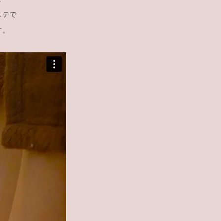
ステで
す。