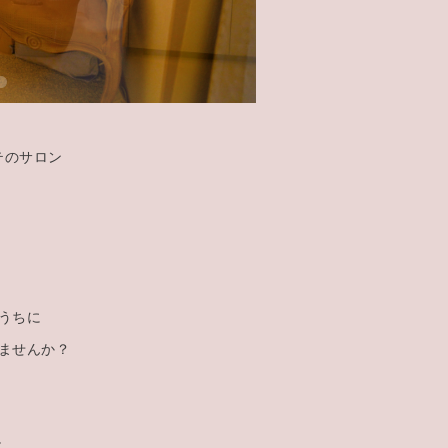
テのサロン
。
うちに
ませんか？
と