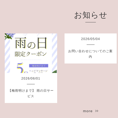
お知らせ
2026
/
05
/
04
お問い合わせについてのご案
内
2026
/
06
/
01
【梅雨明けまで】 雨の日サー
ビス
more