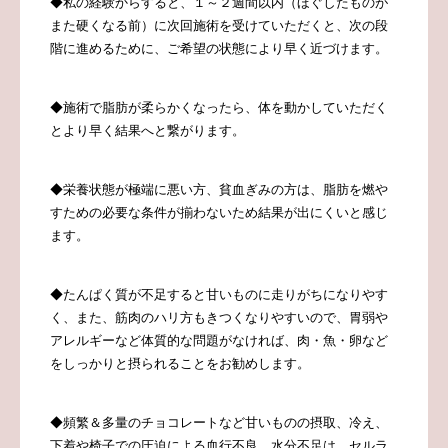
◆私の経験からすると、１～２週間以内（ほぐしたものが
また硬くなる前）に次回施術を受けていただくと、次の段
階に進めるために、ご希望の状態により早く近づけます。
◆施術で脂肪が柔らかくなったら、体を動かしていただく
とより早く結果へと繋がります。
◆
栄養状態が極端に悪い方、貧血ぎみの方は、脂肪を燃や
すための必要な条件が揃わないため結果が出にくいと感じ
ます。
◆たんぱく質が不足すると甘いものに走りがちになりやす
く、また、筋肉のハリ方もきつくなりやすいので、胃弱や
アレルギーなど体質的な問題がなければ、肉・魚・卵など
をしっかりと摂られることをお勧めします。
◆頻繁＆多量のチョコレートなど甘いものの摂取、冷え、
下着や椅子での圧迫による血行不良、水分不足は、セルラ