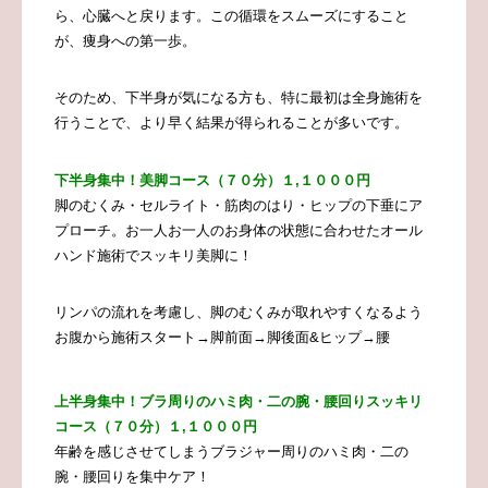
ら、心臓へと戻ります。この循環をスムーズにすること
が、痩身への第一歩。
そのため、下半身が気になる方も、特に最初は全身施術を
行うことで、より早く結果が得られることが多いです。
下半身集中！美脚コース（７０分）１,１０００円
脚のむくみ・セルライト・筋肉のはり・ヒップの下垂にア
プローチ。お
一人お一人のお身体の状態に合わせたオール
ハンド施術でスッキリ美脚に！
リンパの流れを考慮し、脚のむくみが取れやすくなるよう
お腹から施術スタート→脚前面→脚後面&ヒップ→腰
上半身集中！ブラ周りのハミ肉・二の腕・腰回りスッキリ
コース（７０分）１,１０００円
年齢を感じさせてしまうブラジャー周りのハミ肉・二の
腕・腰回りを集中ケア！