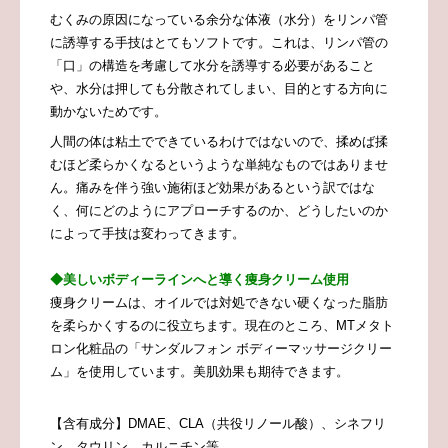
むくみの原因になっている余分な体液（水分）をリンパ管
に誘導する手技はとてもソフトです。これは、
リンパ管の
「口」の構造を考慮して水分を誘導する必要があること
や、
水分は押しても分散されてしまい、目的とする方向に
動かないためです。
人間の体は粘土でできているわけではないので、揉めば揉
むほど柔らかくなるというような単純なものではありませ
ん。痛みを伴う強い施術ほど効果があるという訳ではな
く、何にどのようにアプローチするのか、どうしたいのか
によって手技は変わってきます。
◆美しいボディーラインへと導く痩身クリーム使用
痩身クリームは、オイルでは対処できない硬くなった脂肪
を柔らかくするのに役立ちます。現在のところ、MTメタト
ロン化粧品の「サンダルフォン ボディーマッサージクリー
ム」
を使用しています。美肌効果も期待できます。
【含有成分】DMAE、CLA（共役リノール酸）、シネフリ
ン、タウリン、カルニチン等