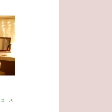
。
ーコース