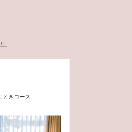
1）
とときコース